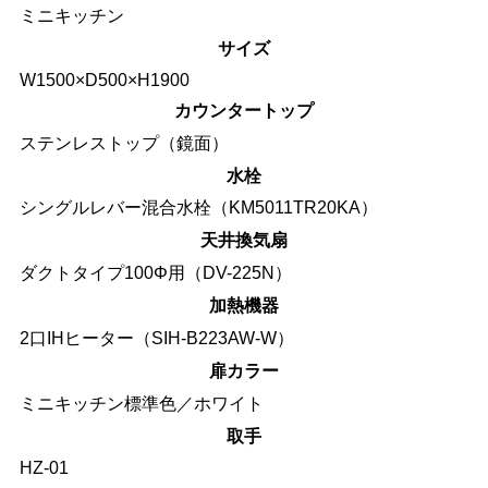
ミニキッチン
サイズ
W1500×D500×H1900
カウンタートップ
ステンレストップ（鏡面）
水栓
シングルレバー混合水栓（KM5011TR20KA）
天井換気扇
ダクトタイプ100Φ用（DV-225N）
加熱機器
2口IHヒーター（SIH-B223AW-W）
扉カラー
ミニキッチン標準色／ホワイト
取手
HZ-01