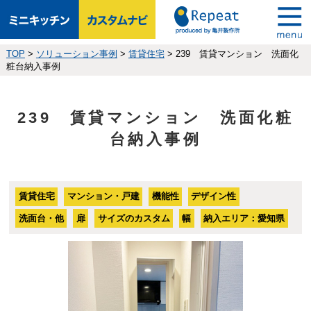
TOP
>
ソリューション事例
>
賃貸住宅
>
239 賃貸マンション 洗面化
粧台納入事例
239 賃貸マンション 洗面化粧
台納入事例
賃貸住宅
マンション・戸建
機能性
デザイン性
洗面台・他
扉
サイズのカスタム
幅
納入エリア：愛知県