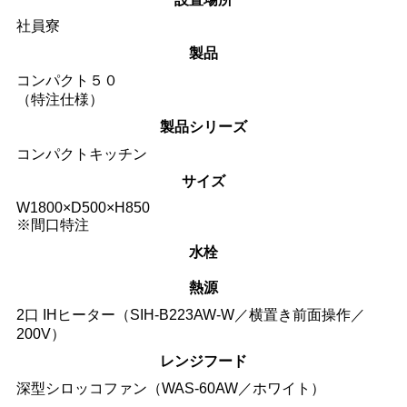
社員寮
製品
コンパクト５０
（特注仕様）
製品シリーズ
コンパクトキッチン
サイズ
W1800×D500×H850
※間口特注
水栓
熱源
2口 IHヒーター（SIH-B223AW-W／横置き前面操作／
200V）
レンジフード
深型シロッコファン（WAS-60AW／ホワイト）