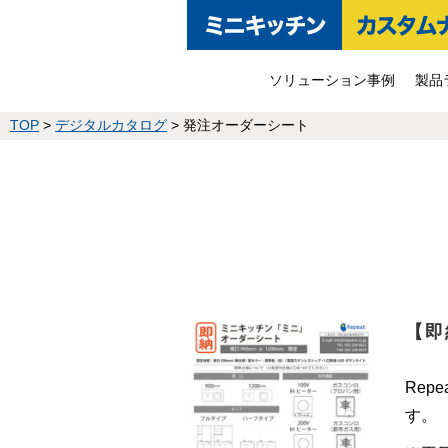
ソリューション事例
製品
TOP
>
デジタルカタログ
>
発注オーダーシート
【即
Re
す。