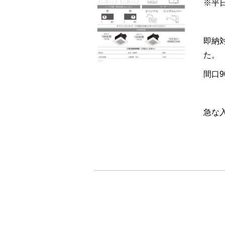
※平
即納
た。
間口
急な