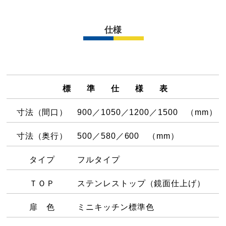
仕様
標 準 仕 様 表
寸法（間口）
900／1050／1200／1500 （mm）
寸法（奥行）
500／580／600 （mm）
タイプ
フルタイプ
ＴＯＰ
ステンレストップ（鏡面仕上げ）
扉 色
ミニキッチン標準色