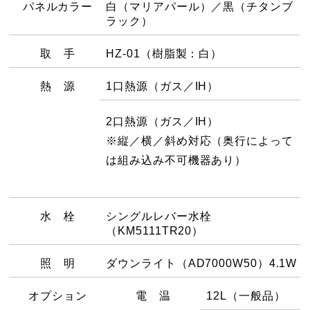
パネルカラー
白（マリアパール）／黒（チタンブ
ラック）
取 手
HZ-01（樹脂製：白）
熱 源
1口熱源（ガス／IH）
2口熱源（ガス／IH）
※縦／横／斜め対応（奥行によって
は組み込み不可機器あり）
水 栓
シングルレバー水栓
（KM5111TR20）
照 明
ダウンライト（AD7000W50）4.1W
オプション
電 温
12L（一般品）