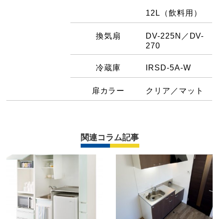
12L（飲料用）
換気扇
DV-225N／DV-
270
冷蔵庫
IRSD-5A-W
扉カラー
クリア／マット
関連コラム記事